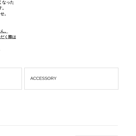
くなった
す。
ませ。
せん。
ただく際は
。
ACCESSORY