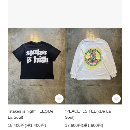
"stakes is high" TEE(xDe
"PEACE" LS TEE(xDe La
La Soul)
Soul)
15,400円(税1,400円)
17,600円(税1,600円)