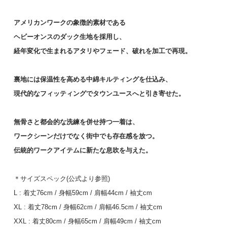
アメリカンワークの象徴的素材である
ヘビーオンスのダック生地を採用し、
経年変化で生まれるアタリやフェード、破れを加工で再現。
裏地には保温性を高める中綿キルティングを仕込み、
L
現代的なフィッティングでタウンユースへと引き寄せた。
55,000円(税5,000円)
在庫：1
無骨さと都会的な洗練を併せ持つ一着は、
XL
ワークシーンだけでなく街中でも存在感を放つ。
55,000円(税5,000円)
伝統的ワークアイテムに新たな息吹を与えた。
SOLD OUT
＊サイズスペック(公式より参照)
XXL (soldout)
L : 着丈76cm / 身幅59cm / 肩幅44cm / 袖丈cm
55,000円(税5,000円)
XL : 着丈78cm / 身幅62cm / 肩幅46.5cm / 袖丈cm
SOLD OUT
XXL : 着丈80cm / 身幅65cm / 肩幅49cm / 袖丈cm