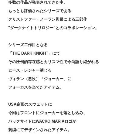
多数の作品が発表されてきた中、
24,200円(税2,200円)
もっとも評価されたシリーズである
SOLD OUT
クリストファー・ノーラン監督による三部作
"ダークナイトトリロジー”とのコラボレーション。
BLACK / XL (soldout)
24,200円(税2,200円)
シリーズ二作目となる
SOLD OUT
「THE DARK KNIGHT」にて
その圧倒的存在感とカリスマ性で今尚語り継がれる
BLACK / XXL (soldout)
ヒース・レジャー演じる
24,200円(税2,200円)
ヴィラン（悪役）「ジョーカー」に
SOLD OUT
フォーカスを当てたアイテム。
RED / L
24,200円(税2,200円)
USA企画のスウェットに
在庫：1
今回はフロントにジョーカーを落とし込み、
バックサイドにWACKO MARIAロゴが
RED / XL (soldout)
刺繍にてデザインされたアイテム。
24,200円(税2,200円)