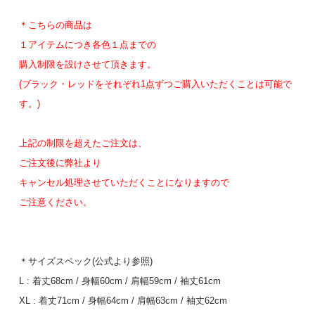
SOLD OUT
＊こちらの商品は
１アイテムにつき各色１点までの
RED / XXL (soldout)
購入制限を設けさせて頂きます。
24,200円(税2,200円)
(ブラック・レッドをそれぞれ1点ずつご購入いただくことは可能で
SOLD OUT
す。)
上記の制限を超えたご注文は、
ご注文後に弊社より
キャンセル処理させていただくことになりますので
ご注意ください。
＊サイズスペック(公式より参照)
L : 着丈68cm / 身幅60cm / 肩幅59cm / 袖丈61cm
XL : 着丈71cm / 身幅64cm / 肩幅63cm / 袖丈62cm