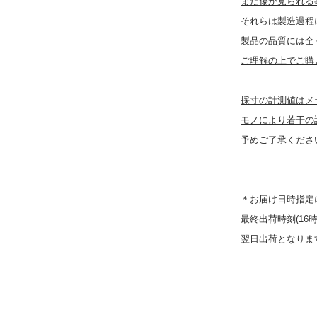
また傷が見られる
それらは製造過程
製品の品質には全
ご理解の上でご購
採寸の計測値はメ
モノにより若干の
予めご了承くださ
＊お届け日時指定
最終出荷時刻(16
翌日出荷となりま