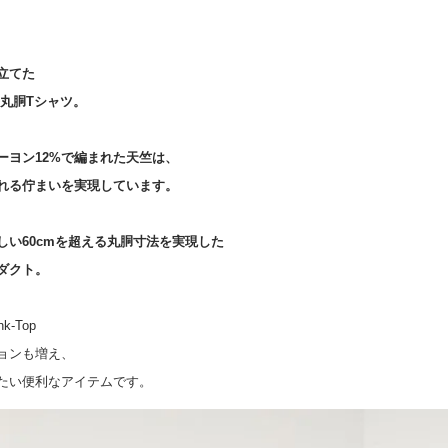
立てた
番丸胴Tシャツ。
ーヨン12%で編まれた天竺は、
れる佇まいを実現しています。
しい60cmを超える丸胴寸法を実現した
ダクト。
-Top
ョンも増え、
out)
たい便利なアイテムです。
円)