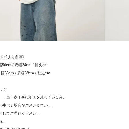
円)
ldout)
円)
公式より参照)
身幅56cm / 肩幅34cm / 袖丈cm
 身幅63cm / 肩幅38cm / 袖丈cm
して
、一点一点丁寧に加工を施している為、
が生じる場合がございますが、
としてご理解ください。
れ、