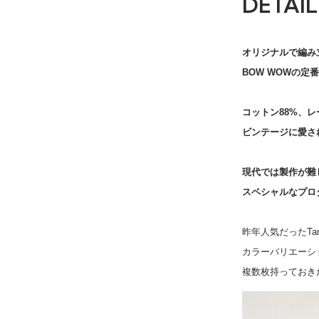
DETAIL
オリジナルで編み
BOW WOWの定
コットン88%、レ
ビンテージに愛さ
現代では製作が難
スペシャルなプロ
昨年人気だったTank
カラーバリエーシ
GRAY / L (sold
複数枚持っておき
8,800円(税800
SOLD OUT