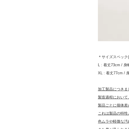
8,800円(税800
在庫：3
BLACK / XL (so
8,800円(税800
SOLD OUT
＊サイズスペック(
L : 着丈73cm / 
XL : 着丈77cm /
加工製品につきま
製造過程において
製品ごとに個体差
これは製品の特性
色ムラや軽微な汚