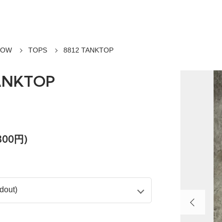
WOW
TOPS
8812 TANKTOP
TANKTOP
800円)