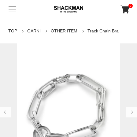
0
TOP
GARNI
OTHER ITEM
Track Chain Bra