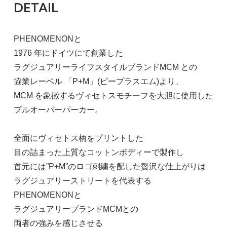
DETAIL
PHENOMENONと
1976 年にドイツにて創業した
ラグジュアリーライフスタイルブランドMCM との
協業レーベル 「P+M」(ピープラスエム)より、
MCM を象徴するヴィセトスモチーフを大胆に使用した
L
プルオーバーパーカー。
30,800円(税2,800円)
SOLD OUT
全面にヴィセトス柄をプリントした
XL
目の詰まった上質なコットンボディーで製作し
30,800円(税2,800円)
首元には”P+M”のロゴ刺繍を配した贅沢な仕上がりは
SOLD OUT
ラグジュアリーストリートを代表する
PHENOMENONと
M(sold out)
ラグジュアリーブランドMCMとの
30,800円(税2,800円)
両者の強みを感じさせる