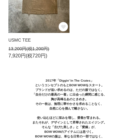
USMC TEE
13,200円(税1,200円)
7,920円(税720円)
2017年「Diggin’ In The Crates」
というコンセプトのもとBOW WOWをスタート。
ブランドが追い求めるのは、ただの服ではなく、
「自分だけの最高の一着」に出会った瞬間に感じる、
胸が高鳴るあのときめき。
その一枚は、無理に華やかさを求めることなく、
自然に心を掴んで離さない。
使い込むほどに深みを増し、愛着が育まれる。
またそれが、デザインとして昇華されたエイジング。
そんな「古びた美しさ」と「愛嬌」が、
BOW WOWのアイテムには息づく。
BOW WOWの服は、単なる日常の一部ではなく、